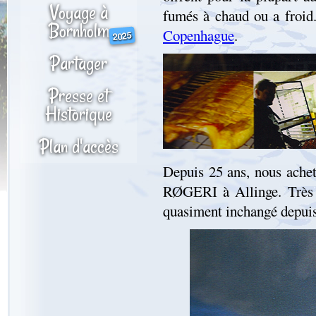
Voyage à
fumés à chaud ou a froid
Bornholm
Copenhague
.
2025
Partager
Presse et
Historique
Plan d'accès
Depuis 25 ans, nous ac
RØGERI à Allinge. Très r
quasiment inchangé depuis 