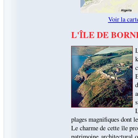
Voir la cart
L'ÎLE DE BOR
L
c
E
d
a
s
L
plages magnifiques dont le s
Le charme de cette île pro
patrimoine architectural o