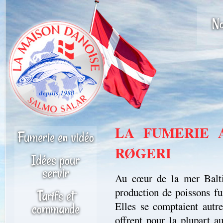
No
LA FUMERIE 
Fumerie en vidéo
RØGERI
Idées pour
servir
Au cœur de la mer Balt
production de poissons fu
Tarifs et
Elles se comptaient autre
commande
offrent pour la plupart au