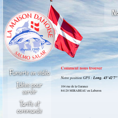
No
Comment nous trouver
Fumerie en vidéo
Notre position GPS :
Long. 43°42'7"
Idées pour
104 rue de la Garance
servir
84120 MIRABEAU en Luberon
Tarifs et
commande