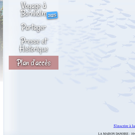
Voyage à
Bornholm
2025
Partager
Presse et
Historique
Plan d'accès
S'inscrire à l
LA MAISON DANOISE : 104 r